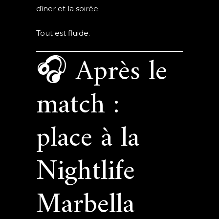
dîner et la soirée.
Tout est fluide.
🎧 Après le
match :
place à la
Nightlife
Marbella